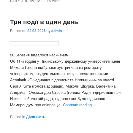
DAILY ARCHIVES:
22.03.2026
content
content
Три події в один день
Posted on
22.03.2026
by
admin
20 березня видалося насиченим.
Об 11-й годині у Ніжинському державному університеті імені
Миколи Гоголя відбулася зустріч членів ректорату
університету, студентського активу з представниками
Асоціації «Обʼєднання підприємств Ніжинщини» за участі
Сергія Кота (голова асоціації), Миколи Шкурка, Валентина
Андрійця, Олександра Стрілка (голова Ради підприємців при
Ніжинській міській раді), під час якої було підписано
Меморандум про співпрацю.
Continue reading
→
Posted in
Діяльність