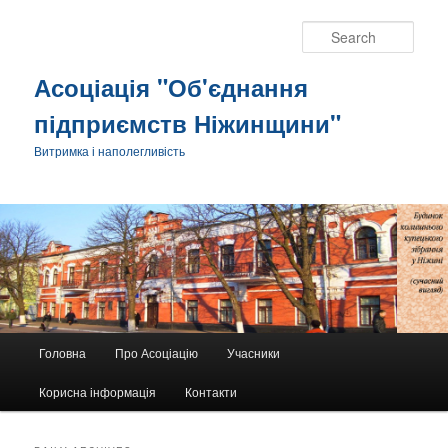
Sear
Асоціація "Об'єднання
підприємств Ніжинщини"
Витримка і наполегливість
Main
Головна
Про Асоціацію
Учасники
Skip
Skip
menu
Корисна інформація
Контакти
to
to
primary
secondary