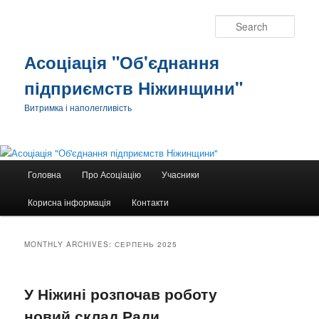
Sear
Асоціація "Об'єднання
підприємств Ніжинщини"
Витримка і наполегливість
Main
Головна
Про Асоціацію
Учасники
Skip
Skip
menu
Корисна інформація
Контакти
to
to
primary
secondary
MONTHLY ARCHIVES:
СЕРПЕНЬ 2025
content
content
У Ніжині розпочав роботу
новий склад Ради