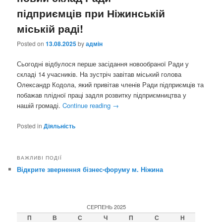
підприємців при Ніжинській
міській раді!
Posted on
13.08.2025
by
адмін
Сьогодні відбулося перше засідання новообраної Ради у
складі 14 учасників. На зустріч завітав міський голова
Олександр Кодола, який привітав членів Ради підприємців та
побажав плідної праці задля розвитку підприємництва у
нашій громаді.
Continue reading
→
Posted in
Діяльність
ВАЖЛИВІ ПОДІЇ
Відкрите звернення бізнес-форуму м. Ніжина
СЕРПЕНЬ 2025
П
В
С
Ч
П
С
Н