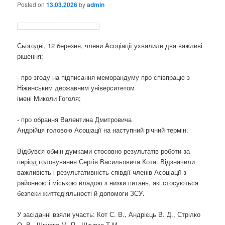
Posted on
13.03.2026
by
admin
Сьогодні, 12 березня, члени Асоціації ухвалили два важливі
рішення:
- про згоду на підписання меморандуму про співпрацю з
Ніжинським державним університетом
імені Миколи Гоголя;
- про обрання Валентина Дмитровича
Андрійця головою Асоціації на наступний річний термін.
Відбувся обмін думками стосовно результатів роботи за
період головування Сергія Васильовича Кота. Відзначили
важливість і результативність співдії членів Асоціації з
районною і міською владою з низки питань, які стосуються
безпеки життєдіяльності й допомоги ЗСУ.
У засіданні взяли участь: Кот С. В., Андрієць В. Д., Стрілко
О. В., Шкурко М. П., Шкурко Т.М.