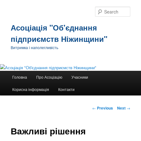
Sear
Асоціація "Об'єднання
підприємств Ніжинщини"
Витримка і наполегливість
Main
Головна
Про Асоціацію
Учасники
Skip
menu
Корисна інформація
Контакти
to
primary
Post
←
Previous
Next
→
navigation
content
Важливі рішення