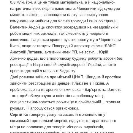
0,8 млн. грн, а це не тільки матеріальна, а й національно-
патріотична інвестиція в наше місто. Чиновники від культури
мислять інакше – запровадили плату за користування
комунальним майном для членів громади і їхніх об’єднань!
Валентин Андрієць спочатку зосередився на незадовільній
роботі медичних закладів, так смертність у неврології
зашкалює. Пацієнтам краще шукати порятунку в Чернігові чи
Києві, якщо встигнуть. Попередній директор фірми “ЛАКС”
Анатолій Литавин, активний член РП, не встиг… Юрій
Хоменко додав, що в пологовому будинку роблять аборти без
реєстрації в Національній службі здоров’я України, а потім
просять дотацій з міського бюджету.
Далі розмова зайшла про міський ЦНАП. Швидше й простіше
здійснити реєстраційні дії деінде, тільки не в Ніжині. А
проблема все та ж, хронічно ніжинська – бар’єрність. Замість
того, щоб обслуговувати клієнтів на робочому місці,
спеціалісти намагаються робити це в приймальній… “голими
руками”. Напрошуються оргвисновки.
Сергій Кот
звернув увагу на засилля монополістів у
ніжинській торговельній мережі, відсутність гарантованого
місця на поличках для товарів місцевих виробників,
неконкурентноспроможність їхню в тендерних закупівлях.