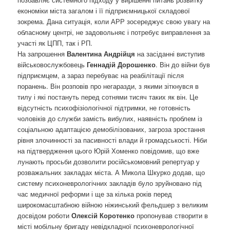
економіки міста загалом і її підприємницької складової
зокрема. Дана ситуація, коли АРР зосереджує свою увагу на
обласному центрі, не задовольняє і потребує виправлення за
участі як ЦПП, так і РП.
На запрошення
Валентина Андрійця
на засіданні виступив
військовослужбовець
Геннадій Дорошенко
. Він до війни був
підприємцем, а зараз перебуває на реабілітації після
поранень. Він розповів про негаразди, з якими зіткнувся в
тилу і які постануть перед сотнями тисяч таких як він. Це
відсутність психофізіологічної підтримки, не готовність
чоловіків до служби замість вибулих, наявність проблем із
соціальною адаптацією демобілізованих, загроза зростання
рівня злочинності за пасивності влади й громадськості. Ніби
на підтвердження цього Юрій Хоменко повідомив, що вже
лунають просьби дозволити російськомовний репертуар у
розважальних закладах міста. А Микола Шкурко додав, що
систему психоневрологічних закладів було зруйновано під
час медичної реформи і ще за кілька років перед
широкомасштабною війною ніжинський фельдшер з великим
досвідом роботи
Олексій Коротенко
пропонував створити в
місті мобільну бригаду невідкладної психоневрологічної