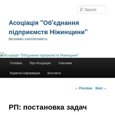
Sear
Асоціація "Об'єднання
підприємств Ніжинщини"
Витримка і наполегливість
Main
Головна
Про Асоціацію
Учасники
Skip
menu
Корисна інформація
Контакти
to
primary
Post
←
Previous
Next
→
navigation
content
РП: постановка задач