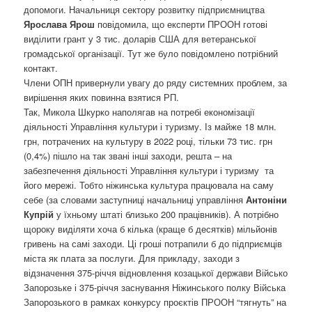
допомоги. Начальниця сектору розвитку підприємництва
Ярослава Ярош
повідомила, що експерти ПРООН готові
виділити грант у 3 тис. доларів США для ветеранської
громадської організації. Тут же було повідомлено потрібний
контакт.
Члени ОПН привернули увагу до ряду системних проблем, за
вирішення яких повинна взятися РП.
Так, Микола Шкурко наполягав на потребі економізації
діяльності Управління культури і туризму. Із майже 18 млн.
грн, потрачених на культуру в 2022 році, тільки 73 тис. грн
(0,4%) пішло на так звані інші заходи, решта – на
забезпечення діяльності Управління культури і туризму та
його мережі. Тобто ніжинська культура працювала на саму
себе (за словами заступниці начальниці управління
Антоніни
Купрій
у їхньому штаті близько 200 працівників). А потрібно
щороку виділяти хоча б кілька (краще б десятків) мільйонів
гривень на самі заходи. Ці гроші потрапили б до підприємців
міста як плата за послуги. Для прикладу, заходи з
відзначення 375-річчя відновлення козацької держави Військо
Запорозьке і 375-річчя заснування Ніжинського полку Війська
Запорозького в рамках конкурсу проєктів ПРООН “тягнуть” на