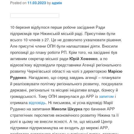
Posted on
11.03.2023
by
адмін
10 березня відбулося перше робоче засідання Ради
підприємців при Ніжинській міській раді. Присутніми були
всього 10 членів з 27. Це не дозволило ухвалювати рішення.
Але присутні члени ОПН були налаштовані діяти. Вносили
пропозиції до плану роботи
РП. Крім того, на засіданні був
активним секретар міської ради
Юрій Хоменко
, а по
відеозв’язку відповідали представники Агенції регіонального
розвитку Чернігівської області на чолі з директоркою
Марією
Руденко
. Нагадаємо, що серед завдань агенції – планувати
й реалізовувати політику регіонального розвитку, поєднувати
державні, регіональні та місцеві ініціативи влади, бізнесу й
громадськості. Тому ОПН звернулася до АРР із
запитом
і
отримала
відповідь
. Ні письмова, ні усна відповіді Марії
Руденко на запитання
Миколи Шкурка
про бачення АРР
стратегічних перспектив економічного розвитку Ніжина та її
ролі в цьому не внесли ясності. А те, що міський Центр
підтримки підприємництва не входить до мережі АРР,
позбавляє системного підходу у вирішенні питань розвитку