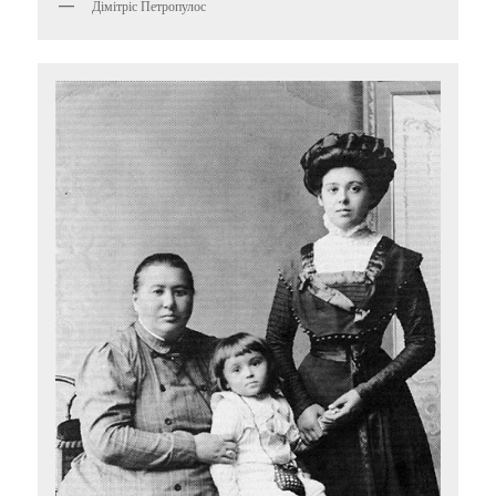
Дімітріс Петропулос