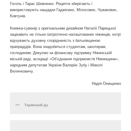
Гоголь і Тарас Шевченко. Рецепти зберігають і
використовують нащадки Гаджієвих, Мілосових, Чувакових,
Ковтунів.
Книжка-сувенір з оригінальним дизайном Наталії Парецької
зацікавить не тільки патріотично налаштованих ніжинців, котрі
відчувають духовну спорідненість з батьківщиною
прапрадідів. Вона знадобиться студентам, школярам,
господиням. Дякуємо за фінансову підтримку Ніжинській
міській раді, асоціації «Об’єднання підприємств Ніжинщини»,
народним депутатам України Валерію Зубу і Миколі
Величковичу.
Надія Онищенко
Український дід