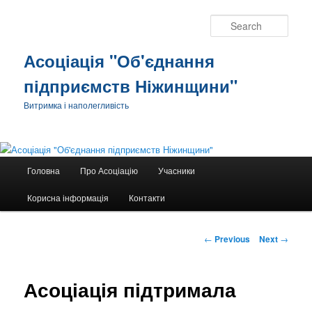
Sear
Асоціація "Об'єднання
підприємств Ніжинщини"
Витримка і наполегливість
Main
Головна
Про Асоціацію
Учасники
Skip
menu
Корисна інформація
Контакти
to
primary
Post
←
Previous
Next
→
navigation
content
Асоціація підтримала