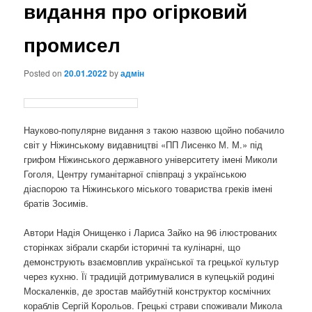
видання про огірковий
промисел
Posted on
20.01.2022
by
адмін
Науково-популярне видання з такою назвою щойно побачило
світ у Ніжинському видавництві «ПП Лисенко М. М.» під
грифом Ніжинського державного університету імені Миколи
Гоголя, Центру гуманітарної співпраці з українською
діаспорою та Ніжинського міського товариства греків імені
братів Зосимів.
Автори Надія Онищенко і Лариса Зайко на 96 ілюстрованих
сторінках зібрали скарби історичні та кулінарні, що
демонструють взаємовплив української та грецької культур
через кухню. Її традицій дотримувалися в купецькій родині
Москаленків, де зростав майбутній конструктор космічних
кораблів Сергій Корольов. Грецькі страви споживали Микола