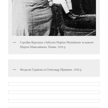
Сергійко Корольов з бабусею Марією Матвіївною та мамою
Марією Миколаївною. Ніжин. 1910 р.
Феодосія Гаджієва та Олександр Щапанюк. 1920 р