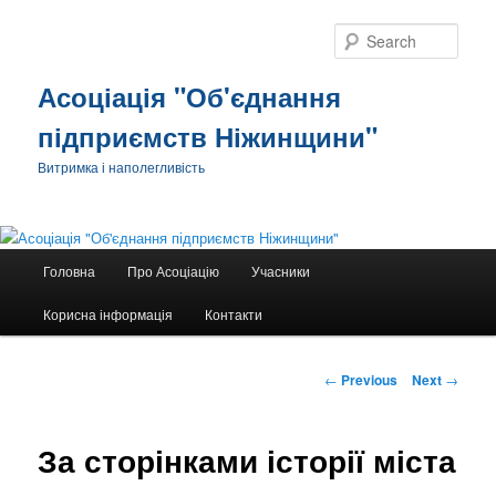
Sear
Асоціація "Об'єднання
підприємств Ніжинщини"
Витримка і наполегливість
Main
Головна
Про Асоціацію
Учасники
Skip
menu
Корисна інформація
Контакти
to
primary
Post
←
Previous
Next
→
navigation
content
За сторінками історії міста