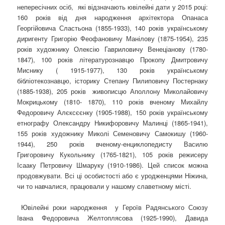
непересічних осіб, які відзначають ювілейні дати у 2015 році:
160 років від дня народження архітектора Опанаса
Георгійовича Сластьона (1855-1933), 140 років українському
диригенту Григорію Феофановичу Манілову (1875-1954), 235
років художнику Олексію Гавриловичу Венеціанову (1780-
1847), 100 років літературознавцю Прокопу Дмитровичу
Миснику ( 1915-1977), 130 років українському
бібліотекознавцю, історику Степану Пилиповичу Постернаку
(1885-1938), 205 років живописцю Аполлону Миколайовичу
Мокрицькому (1810- 1870), 110 років вченому Михайлу
Федоровичу Алєксєєнку (1905-1988), 150 років українському
етнографу Олександру Никифоровичу Малинці (1865-1941),
155 років художнику Миколі Семеновичу Самокишу (1960-
1944), 250 років вченому-енциклопедисту Василю
Григоровичу Кукольнику (1765-1821), 105 років режисеру
Ісааку Петровичу Шмаруку (1910-1986). Цей список можна
продовжувати. Всі ці особистості або є уродженцями Ніжина,
чи то навчалися, працювали у нашому славетному місті.
Ювілейні роки народження у Героїв Радянського Союзу
Івана Федоровича Желтоплясова (1925-1990), Давида