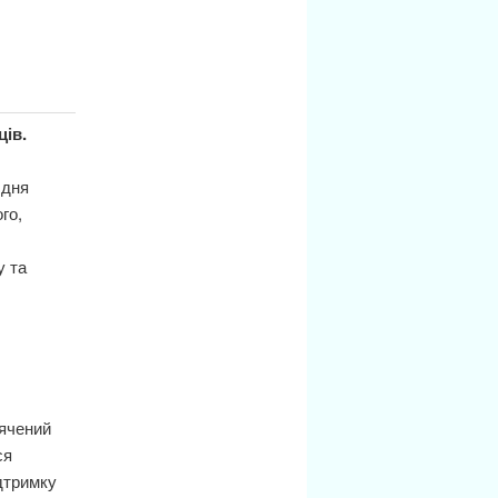
ців.
 дня
го,
у та
вячений
ся
дтримку