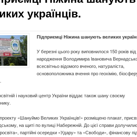
иких українців.
Підприємці Ніжина шанують великих україн
У березні цього року виповнилося 150 років від
народження Володимира Івановича Вернадсько
всесвітньо відомого вченого, натураліста,
основоположника вчення про геохімію, біосфер
.
освітній і науковий центр України віддає також шану своєму
знику.
проекту «Шануймо Великих Українців!» розміщено плакат, прис
дському, на щиті по вулиці Набережній. До цієї справи долучили
росвіта», партійні осередки «Удару» та «Свободи», фінансову пі