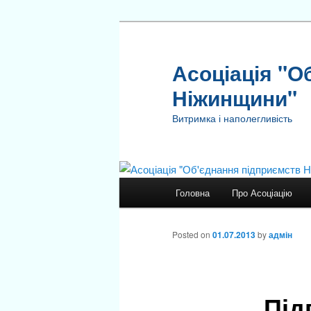
Асоціація "О
Ніжинщини"
Витримка і наполегливість
Main
Головна
Про Асоціацію
Skip
menu
to
Posted on
01.07.2013
by
адмін
primary
Під
content