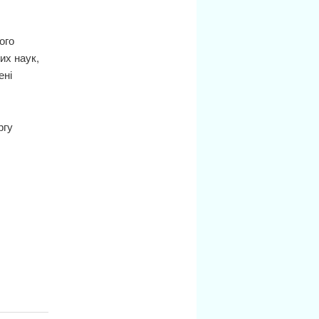
ого
их наук,
ені
ргу