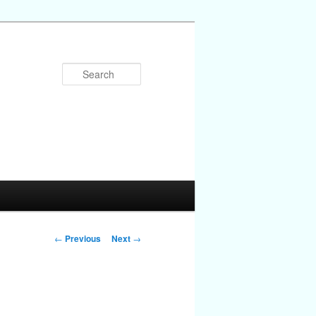
Search
Post
←
Previous
Next
→
navigation