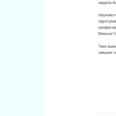
надала А
Науково-п
підготува
професор,
Миколи Г
Таке вша
зміцнює н