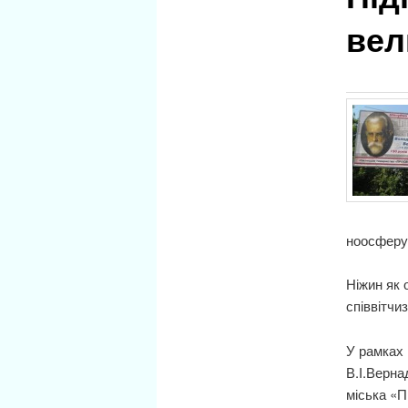
вел
ноосферу
Ніжин як 
співвітчи
У рамках 
В.І.Верна
міська «П