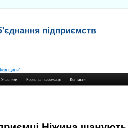
б'єднання підприємств
Учасники
Корисна інформація
Контакти
приємці Ніжина шанують