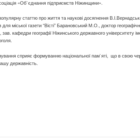
соціація «Об`єднання підприємств Ніжинщини».
опулярну статтю про життя та наукові досягнення В.І.Вернадськ
в для міської газети “Вісті” Барановський М.О., доктор географічн
 зав. кафедри географії Ніжинського державного університету ім
оголя.
нування сприяє формуванню національної пам`яті, що в свою че
ашу державність.