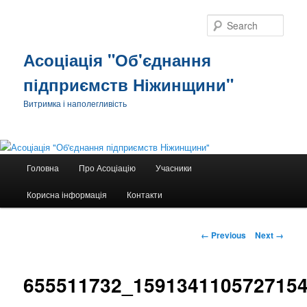
Sear
Асоціація "Об'єднання
підприємств Ніжинщини"
Витримка і наполегливість
Main
Головна
Про Асоціацію
Учасники
Skip
menu
Корисна інформація
Контакти
to
primary
Image
← Previous
Next →
navigation
content
655511732_159134110572715